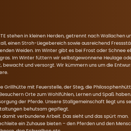
TE stehen in kleinen Herden, getrennt nach Wallachen und
stall, einen Stroh-Liegebereich sowie ausreichend Fress
enden Weiden. Im Winter gibt es bei Frost oder Schnee e
ras. Im Winter füttern wir selbstgewonnene Heulage ode
t, bewacht und versorgt. Wir kümmern uns um die Entwu
ere.
 Grillhütte mit Feuerstelle, der Steg, die Philosophenhüt
esuchern Orte zum Wohlfühlen, Lernen und Spaß haben. Da
rsorgung der Pferde. Unsere Stallgemeinschaft liegt uns 
staltungen behutsam gepflegt.
ie damit verbundene Arbeit. Das sieht und das spürt man.
chleite ein Zuhause bieten – den Pferden und den Mensc
nern, den Schwalben etc. ...